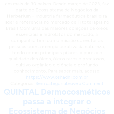
em mais de 30 países. Desde março de 2023, faz
parte do Ecossistema de Negócios da
Herbarium
– indústria farmacêutica brasileira
líder e referência no mercado de Fitoterapia no
Brasil. Com uma das maiores coleções de óleos
essenciais e hidrolatos do mercado, a
companhia tem como missão conectar as
pessoas com a energia curativa da natureza,
tendo como principais pilares: a pureza e
qualidade dos óleos, óleos raros e preciosos,
cultivo orgânico e ciência e profundo
conhecimento. Para saber mais, acesse:
https://www.oshadhi.com.br
o
Categorias:
Sem categoria
Leave a Comment
QUINTAL Dermocosméticos
n
O
passa a integrar o
s
Ecossistema de Negócios
h