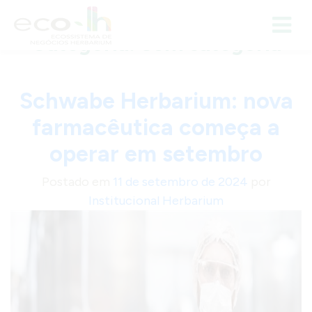
I
r
Categoria:
Sem categoria
p
a
r
Schwabe Herbarium: nova
a
o
farmacêutica começa a
c
operar em setembro
o
n
Postado em
11 de setembro de 2024
por
t
Institucional Herbarium
e
ú
d
o