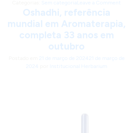
o
Categorias:
Sem categoria
Leave a Comment
Oshadhi, referência
n
S
mundial em Aromaterapia,
c
completa 33 anos em
h
w
outubro
a
Postado em
21 de março de 2024
21 de março de
b
2024
por
Institucional Herbarium
e
H
e
r
b
a
r
i
u