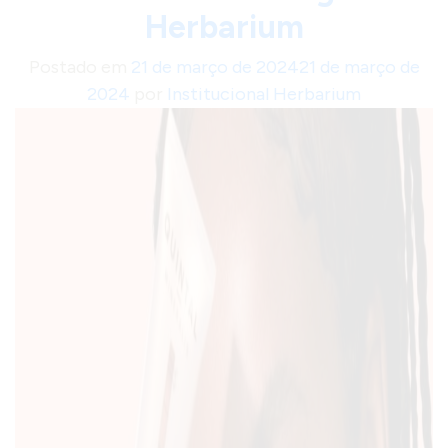
a
Herbarium
d
Postado em
21 de março de 2024
21 de março de
h
2024
por
Institucional Herbarium
i
,
r
e
f
e
r
ê
n
c
i
a
m
u