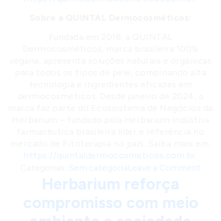
Sobre a QUINTAL Dermocosméticos:
Fundada em 2016, a QUINTAL
Dermocosméticos, marca brasileira 100%
vegana, apresenta soluções naturais e orgânicas
para todos os tipos de pele, combinando alta
tecnologia e ingredientes eficazes em
dermocosméticos. Desde janeiro de 2024, a
marca faz parte do Ecossistema de Negócios da
Herbarium – fundado pela Herbarium indústria
farmacêutica brasileira líder e referência no
mercado de Fitoterapia no país. Saiba mais em:
https://quintaldermocosmeticos.com.br
.
o
Categorias:
Sem categoria
Leave a Comment
Herbarium reforça
n
Q
compromisso com meio
U
I