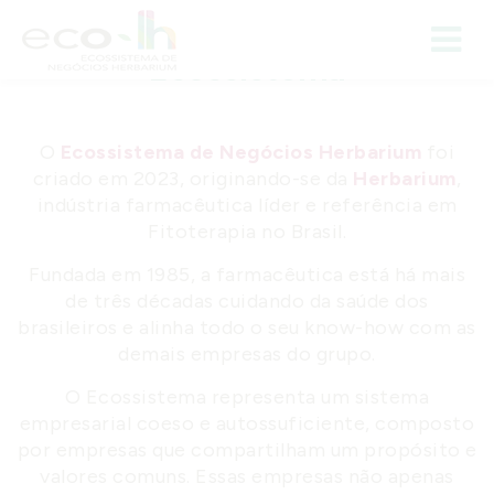
I
r
Ecossistema
p
a
r
O
Ecossistema de Negócios Herbarium
foi
a
criado em 2023, originando-se da
Herbarium
,
o
indústria farmacêutica líder e referência em
c
Fitoterapia no Brasil.
o
Fundada em 1985, a farmacêutica está há mais
n
de três décadas cuidando da saúde dos
t
brasileiros e alinha todo o seu know-how com as
e
demais empresas do grupo.
ú
O Ecossistema representa um sistema
d
empresarial coeso e autossuficiente, composto
o
por empresas que compartilham um propósito e
valores comuns. Essas empresas não apenas